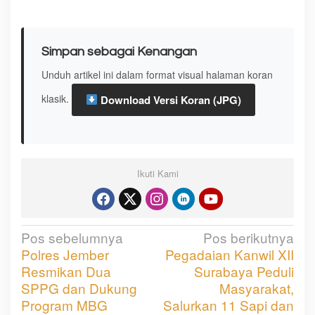
Simpan sebagai Kenangan
Unduh artikel ini dalam format visual halaman koran
klasik.
Download Versi Koran (JPG)
Ikuti Kami
Pos sebelumnya
Pos berikutnya
N
Polres Jember
Pegadaian Kanwil XII
a
Resmikan Dua
Surabaya Peduli
v
SPPG dan Dukung
Masyarakat,
Program MBG
Salurkan 11 Sapi dan
i