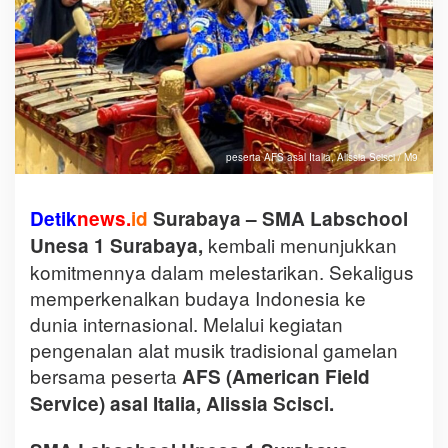
peserta AFS asal Italia, Alissia Scisci / M9
Detik
news
.
id
Surabaya – SMA Labschool
kembali menunjukkan
Unesa 1 Surabaya,
komitmennya dalam melestarikan. Sekaligus
memperkenalkan budaya Indonesia ke
dunia internasional. Melalui kegiatan
pengenalan alat musik tradisional gamelan
bersama peserta
AFS (American Field
Service) asal Italia, Alissia Scisci.