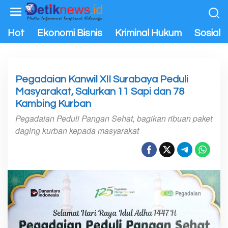
L
e
w
Hot
Ekonomi Bisnis
Kriminal Hukum
Sosial P
a
t
i
k
Pegadaian Kanwil XII Surabaya Peduli
e
Masyarakat, Salurkan 11 Sapi dan 78
k
Kambing Kurban
o
Pegadaian Peduli Pangan Sehat, bagikan ribuan paket
n
daging kurban kepada masyarakat
t
e
n