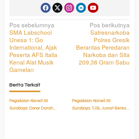
Pos sebelumnya
Pos berikutnya
N
SMA Labschool
Satresnarkoba
a
Unesa 1: Go
Polres Gresik
v
International, Ajak
Berantas Peredaran
Peserta AFS Italia
Narkoba dan Sita
i
Kenal Alat Musik
209,38 Gram Sabu
g
Gamelan
a
Berita Terkait
s
i
Pegadaian Kanwil XII
Pegadaian Kanwil XII
p
Surabaya: Donor Darah
Surabaya: TJSL Jumat Berkah,
o
Sambut HUT RI ke-81
Salurkan 14.000 Paket
Makanan
s