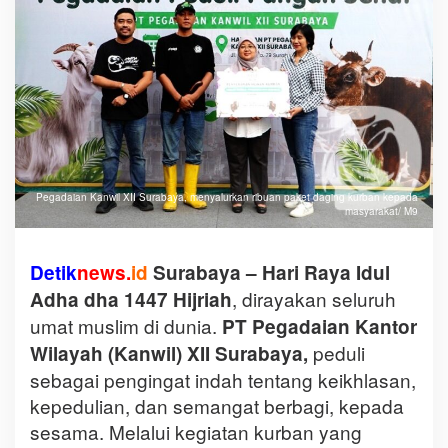
Pegadaian Kanwil XII Surabaya, menyalurkan ribuan paket daging kurban kepada
masyarakat/ M9
Detik
news
.
id
Surabaya – Hari Raya Idul
, dirayakan seluruh
Adha dha 1447 Hijriah
umat muslim di dunia.
PT Pegadaian Kantor
peduli
Wilayah (Kanwil) XII Surabaya,
sebagai pengingat indah tentang keikhlasan,
kepedulian, dan semangat berbagi, kepada
sesama. Melalui kegiatan kurban yang