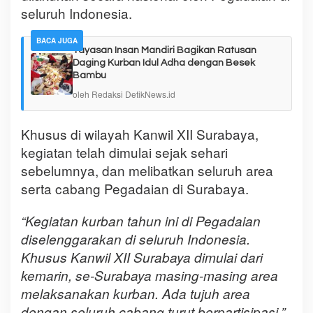
seluruh Indonesia.
BACA JUGA
Yayasan Insan Mandiri Bagikan Ratusan
Daging Kurban Idul Adha dengan Besek
Bambu
oleh Redaksi DetikNews.id
Khusus di wilayah Kanwil XII Surabaya,
kegiatan telah dimulai sejak sehari
sebelumnya, dan melibatkan seluruh area
serta cabang Pegadaian di Surabaya.
“Kegiatan kurban tahun ini di Pegadaian
diselenggarakan di seluruh Indonesia.
Khusus Kanwil XII Surabaya dimulai dari
kemarin, se-Surabaya masing-masing area
melaksanakan kurban. Ada tujuh area
dengan seluruh cabang turut berpartisipasi,”