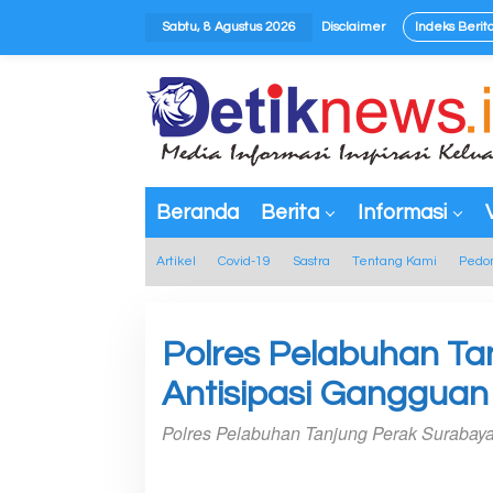
L
Sabtu, 8 Agustus 2026
Disclaimer
Indeks Berit
e
w
tutup
a
t
i
k
e
Beranda
Berita
Informasi
k
o
Artikel
Covid-19
Sastra
Tentang Kami
Pedo
n
t
e
Polres Pelabuhan Tan
n
Antisipasi Ganggua
Polres Pelabuhan Tanjung Perak Surabay