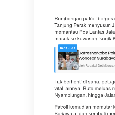
Rombongan patroli bergerak
Tanjung Perak menyusuri Ja
memantau Pos Lantas Jalan 
masuk ke kawasan ikonik 
BACA JUGA
Satresnarkoba Pol
Wonosari Surabay
oleh Redaksi DetikNews.i
Tak berhenti di sana, petu
vital lainnya. Rute meluas m
Nyamplungan, hingga Jala
Patroli kemudian memutar 
Sarjawala, dan kembali men