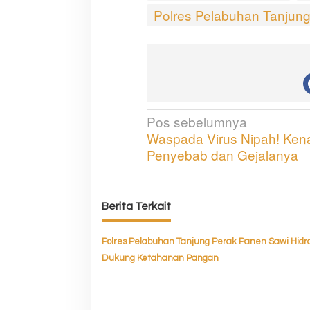
Polres Pelabuhan Tanjun
Pos sebelumnya
N
Waspada Virus Nipah! Kena
a
Penyebab dan Gejalanya
v
i
Berita Terkait
g
a
Polres Pelabuhan Tanjung Perak Panen Sawi Hidro
s
Dukung Ketahanan Pangan
i
p