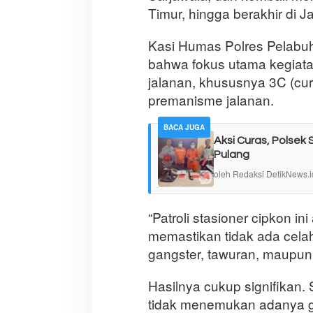
Timur, hingga berakhir di J
Kasi Humas Polres Pelabuh
bahwa fokus utama kegiata
jalanan, khususnya 3C (cura
premanisme jalanan.
BACA JUGA
Aksi Curas, Polse
Pulang
oleh Redaksi DetikNews.i
“Patroli stasioner cipkon in
memastikan tidak ada celah
gangster, tawuran, maupun b
Hasilnya cukup signifikan. 
tidak menemukan adanya 