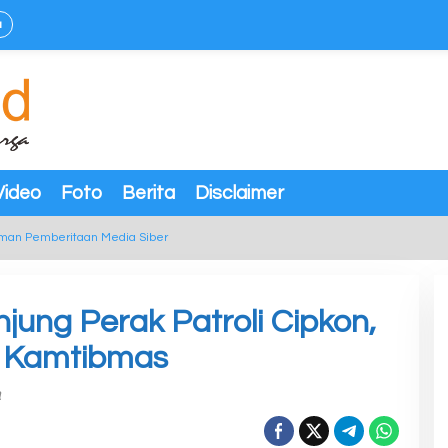
a
Video
Foto
Berita
Disclaimer
man Pemberitaan Media Siber
jung Perak Patroli Cipkon,
n Kamtibmas
a