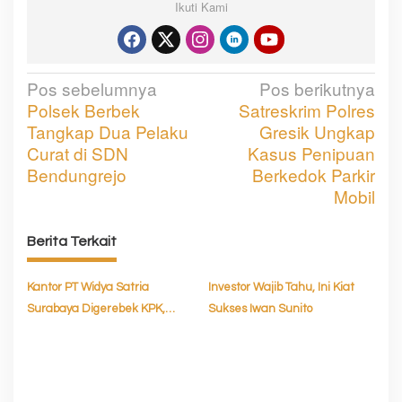
Ikuti Kami
Pos sebelumnya
Pos berikutnya
N
Polsek Berbek
Satreskrim Polres
a
Tangkap Dua Pelaku
Gresik Ungkap
v
Curat di SDN
Kasus Penipuan
Bendungrejo
Berkedok Parkir
i
Mobil
g
a
Berita Terkait
s
Kantor PT Widya Satria
Investor Wajib Tahu, Ini Kiat
i
Surabaya Digerebek KPK,
Sukses Iwan Sunito
p
Buntut Kasus Suap Bupati
o
Ponorogo
s