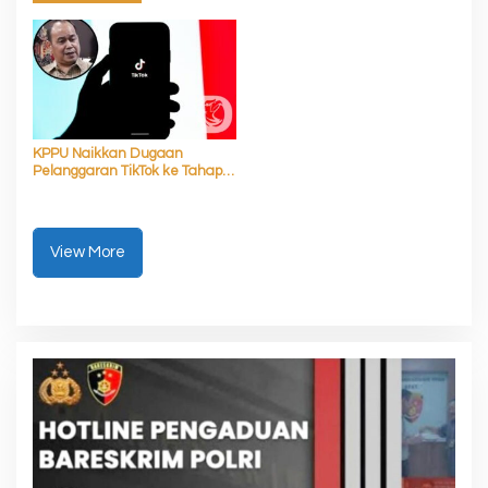
KPPU Naikkan Dugaan
Pelanggaran TikTok ke Tahap
Penyelidikan
View More