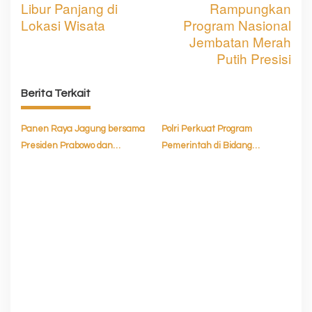
a
Libur Panjang di
Rampungkan
v
Lokasi Wisata
Program Nasional
Jembatan Merah
i
Putih Presisi
g
a
Berita Terkait
s
Panen Raya Jagung bersama
Polri Perkuat Program
i
Presiden Prabowo dan
Pemerintah di Bidang
p
Groundbreaking 10 Gudang
Ketahanan Pangan dan
o
Ketahanan Pangan Polri
Pemenuhan Gizi Nasional
s