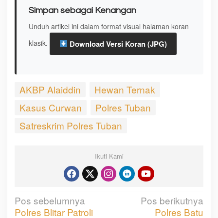
Simpan sebagai Kenangan
Unduh artikel ini dalam format visual halaman koran
klasik.
Download Versi Koran (JPG)
AKBP Alaiddin
Hewan Ternak
Kasus Curwan
Polres Tuban
Satreskrim Polres Tuban
Ikuti Kami
Pos sebelumnya
Pos berikutnya
N
Polres Blitar Patroli
Polres Batu