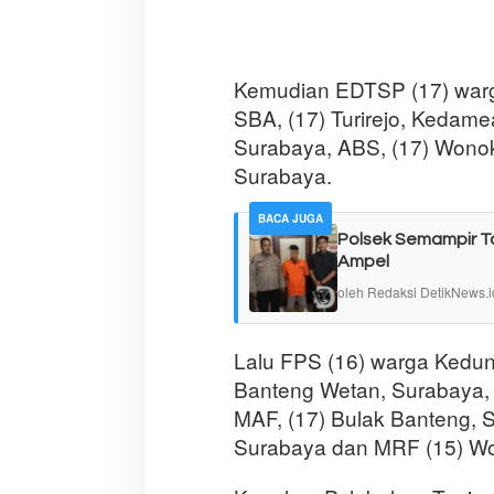
Kemudian EDTSP (17) warg
SBA, (17) Turirejo, Kedame
Surabaya, ABS, (17) Wono
Surabaya.
BACA JUGA
Polsek Semampir T
Ampel
oleh Redaksi DetikNews.i
Lalu FPS (16) warga Kedun
Banteng Wetan, Surabaya, 
MAF, (17) Bulak Banteng, 
Surabaya dan MRF (15) Won