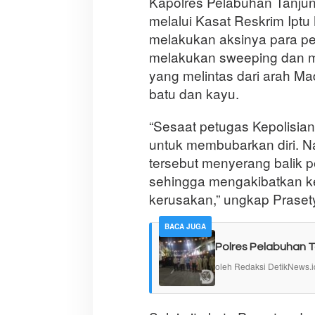
Kapolres Pelabuhan Tanjun
melalui Kasat Reskrim Ip
melakukan aksinya para pe
melakukan sweeping dan m
yang melintas dari arah 
batu dan kayu.
“Sesaat petugas Kepolisia
untuk membubarkan diri. N
tersebut menyerang balik
sehingga mengakibatkan ke
kerusakan,” ungkap Praset
BACA JUGA
Polres Pelabuhan T
oleh Redaksi DetikNews.i