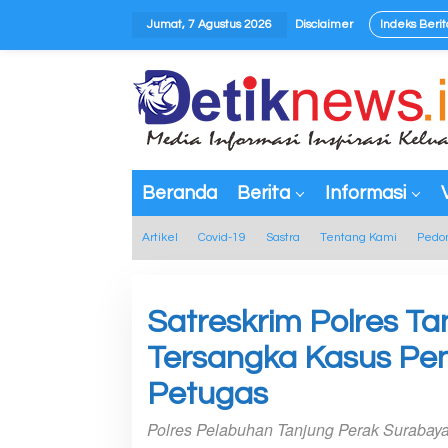
L
Jumat, 7 Agustus 2026
Disclaimer
Indeks Berit
e
w
tutup
a
t
i
k
e
Beranda
Berita
Informasi
k
o
Artikel
Covid-19
Sastra
Tentang Kami
Pedo
n
t
e
Satreskrim Polres T
n
Tersangka Kasus Pe
Petugas
Polres Pelabuhan Tanjung Perak Surabay