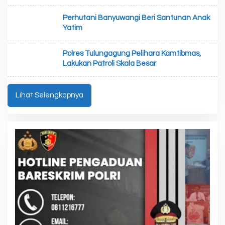
Perhutani Banyuwangi Beri Santunan Anak
Yatim
Polres Tulungagung Pelihara Kamtibmas,
Lakukan Patroli Skala Besar
Lihat Selengkapnya