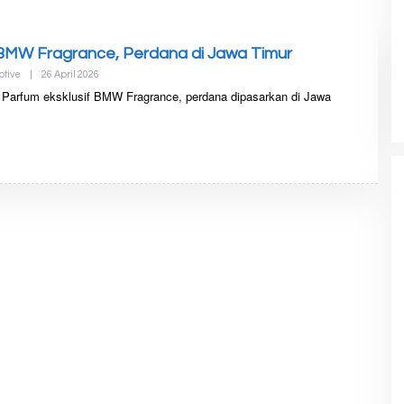
 BMW Fragrance, Perdana di Jawa Timur
tive
|
26 April 2026
O
L
 Parfum eksklusif BMW Fragrance, perdana dipasarkan di Jawa
E
H
R
E
D
A
K
S
I
D
E
T
I
K
N
E
W
S
.
I
D