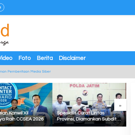
a
Video
Foto
Berita
Disclaimer
man Pemberitaan Media Siber
»
is Curat Lintas
Ketua Umum ReJO, Darmizal:
S
i, Diamankan Subdit
Jokowi Dukung Perkuat Asta
I
s Ditreskrimum Polda
Cita Prabowo-Gibran