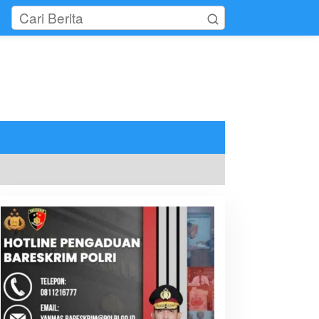
tutup
eminar Ortho-K, Soroti
Surabaya Printing Expo 2026,
novasi Koreksi Miopia
Targetkan 15.000
Pengunjung