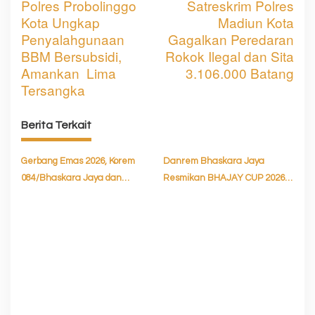
Polres Probolinggo
Satreskrim Polres
a
Kota Ungkap
Madiun Kota
v
Penyalahgunaan
Gagalkan Peredaran
BBM Bersubsidi,
Rokok Ilegal dan Sita
i
Amankan Lima
3.106.000 Batang
g
Tersangka
a
Berita Terkait
s
i
Gerbang Emas 2026, Korem
Danrem Bhaskara Jaya
p
084/Bhaskara Jaya dan
Resmikan BHAJAY CUP 2026,
o
Pegadaian Perkuat Literasi
Dorong Sportivitas dan
Keuangan Syariah
Pembinaan Atlet Muda
s