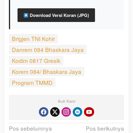
Download Versi Koran (JPG)
Brigjen TNI Kohir
Danrem 084 Bhaskara Jaya
Kodim 0817 Gresik
Korem 084/ Bhaskara Jaya
Program TMMD
Ikuti Kami
Pos sebelumnya
Pos berikutnya
N