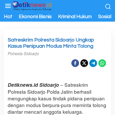
L
e
w
Hot
Ekonomi Bisnis
Kriminal Hukum
Sosial P
a
t
i
k
Satreskrim Polresta Sidoarjo Ungkap
e
Kasus Penipuan Modus Minta Tolong
k
Polresta Sidoarjo
o
n
t
Wakapolresta Sidoarjo AKBP Zainur Rofik berikan keterangan
e
n
– Satreskrim
Detiknews.id Sidoarjo
Polresta Sidoarjo Polda Jatim berhasil
mengungkap kasus tindak pidana penipuan
dengan modus berpura-pura meminta tolong
diantar mencari anggota keluarga.