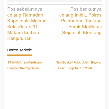
Pos sebelumnya
Pos berikutnya
N
Jelang Ramadan,
Jelang Imlek, Polres
a
Kapolresta Malang
Pelabuhan Tanjung
v
Kota Ziarah 31
Perak Sterilisasi
Makam Korban
Sejumlah Klenteng
i
Kanjuruhan
g
a
Berita Terkait
s
15 WNA China-Vietnam
Tim Basket Polda Jatim Boyong
i
Langgar Keimigrasian,
Juara 1 Kapolri Cup 2026
p
Diamankan Imigrasi Surabaya
o
dan Polresta Sidoarjo
s