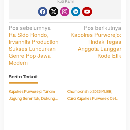
Ikuti Kami
Pos sebelumnya
Pos berikutnya
N
Ra Sido Rondo,
Kapolres Purworejo:
a
Irvanhits Production
Tindak Tegas
v
Sukses Luncurkan
Anggota Langgar
Genre Pop Jawa
Kode Etik
i
Modern
g
a
Berita Terkait
s
Kapolres Purworejo: Tanam
Championship 2026 MLBB,
i
Jagung Serentak, Dukung
Cara Kapolres Purworejo Cetak
p
Ketahanan Pangan Nasional
Generasi Bangsa
o
s