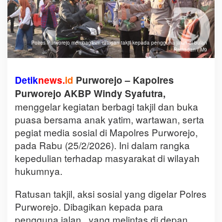
Polres Purworejo membagikan ratusan takjil kepada pengguna jalan di bulan
Ramadan / M9
Detik
news.
id
Purworejo –
Kapolres
Purworejo AKBP Windy Syafutra,
menggelar kegiatan berbagi takjil dan buka
puasa bersama anak yatim, wartawan, serta
pegiat media sosial di Mapolres Purworejo,
pada Rabu (25/2/2026). Ini dalam rangka
kepedulian terhadap masyarakat di wilayah
hukumnya.
Ratusan takjil, aksi sosial yang digelar Polres
Purworejo. Dibagikan kepada para
pengguna jalan, yang melintas di depan