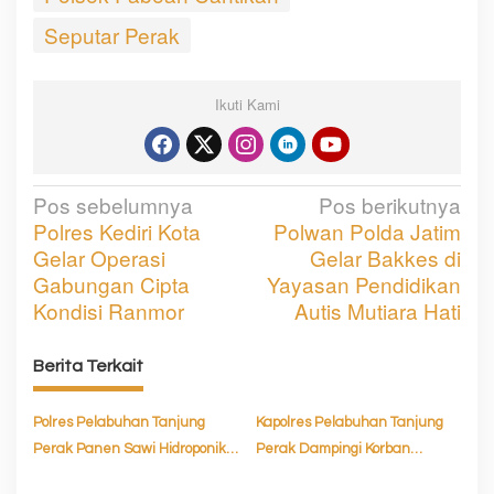
Seputar Perak
Ikuti Kami
Pos sebelumnya
Pos berikutnya
N
Polres Kediri Kota
Polwan Polda Jatim
a
Gelar Operasi
Gelar Bakkes di
v
Gabungan Cipta
Yayasan Pendidikan
Kondisi Ranmor
Autis Mutiara Hati
i
g
Berita Terkait
a
s
Polres Pelabuhan Tanjung
Kapolres Pelabuhan Tanjung
Perak Panen Sawi Hidroponik,
Perak Dampingi Korban
i
Dukung Ketahanan Pangan
Kebakaran KM Mutiara