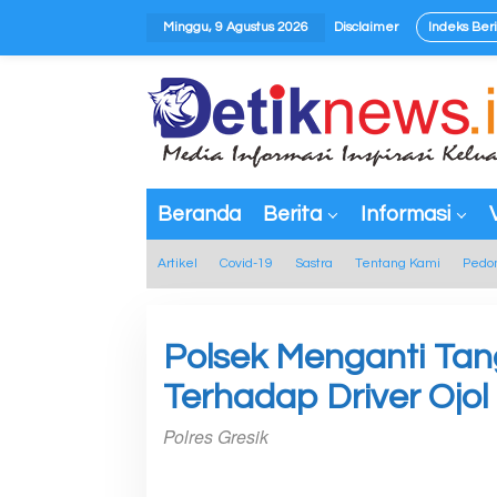
L
Minggu, 9 Agustus 2026
Disclaimer
Indeks Beri
e
w
tutup
a
t
i
k
e
Beranda
Berita
Informasi
k
o
Artikel
Covid-19
Sastra
Tentang Kami
Pedo
n
t
e
Polsek Menganti Tan
n
Terhadap Driver Ojol
Polres Gresik