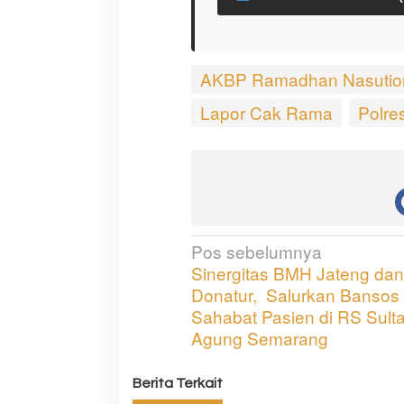
AKBP Ramadhan Nasutio
Lapor Cak Rama
Polre
Pos sebelumnya
N
Sinergitas BMH Jateng dan
a
Donatur, Salurkan Bansos
v
Sahabat Pasien di RS Sult
Agung Semarang
i
g
Berita Terkait