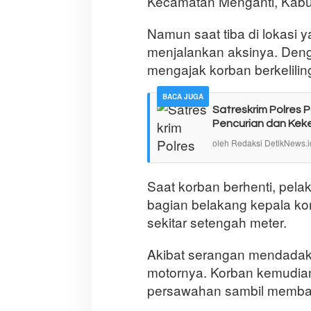
Kecamatan Menganti, Kabu
Namun saat tiba di lokasi 
menjalankan aksinya. Den
mengajak korban berkeliling
BACA JUGA
Satreskrim Polres
Pencurian dan Keke
oleh Redaksi DetikNews.i
Saat korban berhenti, pelak
bagian belakang kepala ko
sekitar setengah meter.
Akibat serangan mendadak 
motornya. Korban kemudian
persawahan sambil membaw