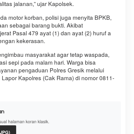
itas jalanan,” ujar Kapolsek.
 motor korban, polisi juga menyita BPKB,
an sebagai barang bukti. Akibat
erat Pasal 479 ayat (1) dan ayat (2) huruf a
engan kekerasan.
engimbau masyarakat agar tetap waspada,
kasi sepi pada malam hari. Warga bisa
ayanan pengaduan Polres Gresik melalui
u Lapor Kapolres (Cak Rama) di nomor 0811-
an
isual halaman koran klasik.
(JPG)