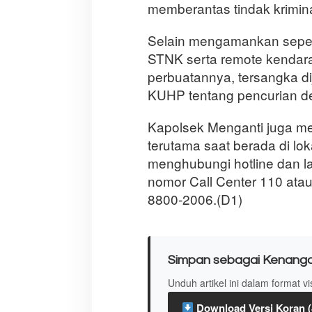
memberantas tindak kriminal
Selain mengamankan sepeda
STNK serta remote kendara
perbuatannya, tersangka dij
KUHP tentang pencurian d
Kapolsek Menganti juga m
terutama saat berada di lo
menghubungi hotline dan l
nomor Call Center 110 ata
8800-2006.(D1)
Simpan sebagai Kenang
Unduh artikel ini dalam format v
Download Versi Koran 