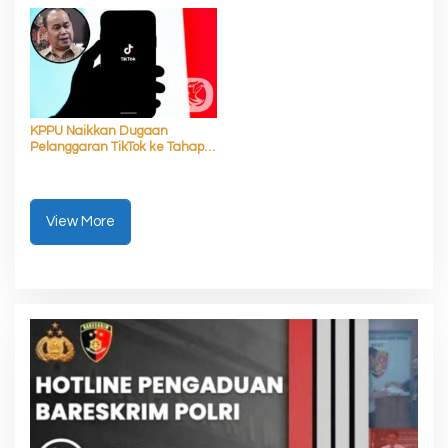
KPPU Naikkan Dugaan
Pelanggaran TikTok ke Tahap
Penyelidikan
View More