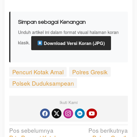
Simpan sebagai Kenangan
Unduh artikel ini dalam format visual halaman koran
klasik.
Download Versi Koran (JPG)
Pencuri Kotak Amal
Polres Gresik
Polsek Duduksampean
Ikuti Kami
Pos sebelumnya
Pos berikutnya
N