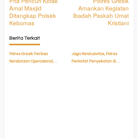
Pria Pencuri Kotak
Polres Gresik
a
Amal Masjid
Amankan Kegiatan
v
Ditangkap Polsek
Ibadah Paskah Umat
Kebomas
Kristiani
i
g
Berita Terkait
a
s
Polres Gresik Periksa
Jaga Kondusivitas, Polres
Kendaraan Operasional,
Perketat Penyekatan di
i
Pastikan Siap Layani
Perbatasan Gresik Surabaya
p
Masyarakat
o
s