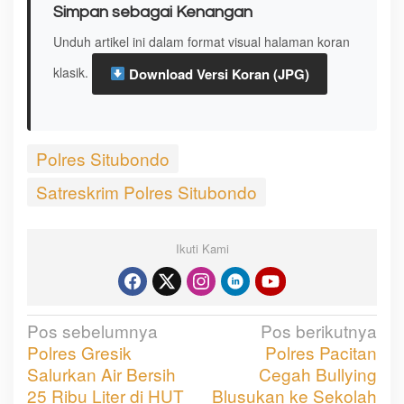
Simpan sebagai Kenangan
Unduh artikel ini dalam format visual halaman koran
klasik.
Download Versi Koran (JPG)
Polres Situbondo
Satreskrim Polres Situbondo
Ikuti Kami
Pos sebelumnya
Pos berikutnya
N
Polres Gresik
Polres Pacitan
a
Salurkan Air Bersih
Cegah Bullying
v
25 Ribu Liter di HUT
Blusukan ke Sekolah