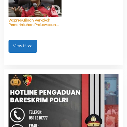
Wapres Gibran Perkokoh
Pemerintahan Prabowo dan
Akselerasi Asta Cita
View More