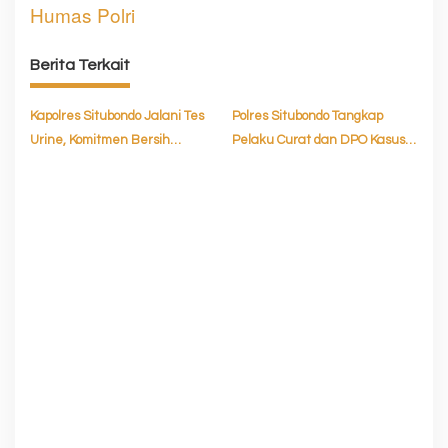
Humas Polri
i
g
Berita Terkait
a
s
Kapolres Situbondo Jalani Tes
Polres Situbondo Tangkap
Urine, Komitmen Bersih
Pelaku Curat dan DPO Kasus
i
Narkoba bersama PJU dan
Pencabulan
p
Kapolsek
o
s