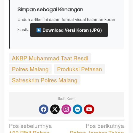
Simpan sebagai Kenangan
Unduh artikel ini dalam format visual halaman koran
klasik.
Download Versi Koran (JPG)
AKBP Muhammad Taat Resdi
Polres Malang
Produksi Petasan
Satreskrim Polres Malang
Ikuti Kami
Pos sebelumnya
Pos berikutnya
N
120 Bibit Pohon
Polres Jember Tekan