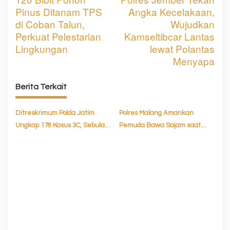
a
Pinus Ditanam TPS
Angka Kecelakaan,
v
di Coban Talun,
Wujudkan
Perkuat Pelestarian
Kamseltibcar Lantas
i
Lingkungan
lewat Polantas
g
Menyapa
a
Berita Terkait
s
i
Ditreskrimum Polda Jatim
Polres Malang Amankan
p
Ungkap 178 Kasus 3C, Sebulan
Pemuda Bawa Sajam saat
o
Amankan 206 Tersangka
Pengesahan Warga Baru
PSHT
s