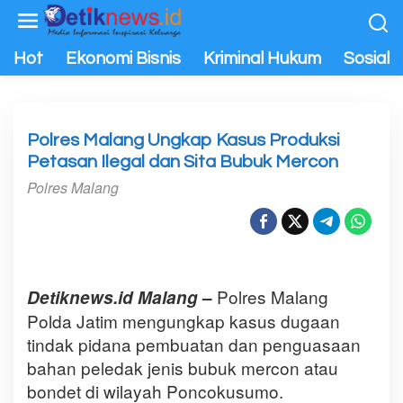
L
e
w
Hot
Ekonomi Bisnis
Kriminal Hukum
Sosial P
a
t
i
k
Polres Malang Ungkap Kasus Produksi
e
Petasan Ilegal dan Sita Bubuk Mercon
k
Polres Malang
o
n
t
Kasi Humas Polres Malang AKP Bambang Subinajar
e
n
Polres Malang
Detiknews.id Malang
–
Polda Jatim mengungkap kasus dugaan
tindak pidana pembuatan dan penguasaan
bahan peledak jenis bubuk mercon atau
bondet di wilayah Poncokusumo.