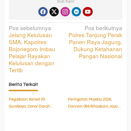
Ikuti Kami
Pos sebelumnya
Pos berikutnya
N
Jelang Kelulusan
Polres Tanjung Perak
a
SMA, Kapolres
Panen Raya Jagung,
v
Bojonegoro Imbau
Dukung Ketahanan
Pelajar Rayakan
Pangan Nasional
i
Kelulusan dengan
g
Tertib
a
Berita Terkait
s
i
Pegadaian Kanwil XII
Peringatan Mayday 2026,
p
Surabaya: Donor Darah
Danrem 084/Bhaskara Jaya
o
Sambut HUT RI ke-81
Tegaskan Pengamanan
Humanis
s