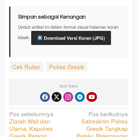
Simpan sebagai Kenangan
Unduh artikel ini dalam format visual halaman koran
klasik.
Download Versi Koran (JPG)
Cek Rutan
Polres Gresik
Ikuti Kami
Pos sebelumnya
Pos berikutnya
N
Ziarah Wali dan
Satreskrim Polres
a
Ulama, Kapolres
Gresik Tangkap
v
Gresik Pererat
Pelaku Pelemparan