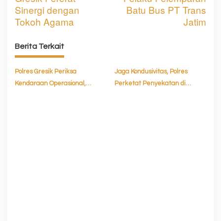
Sinergi dengan
Batu Bus PT Trans
i
Tokoh Agama
Jatim
g
a
Berita Terkait
s
Polres Gresik Periksa
Jaga Kondusivitas, Polres
i
Kendaraan Operasional,
Perketat Penyekatan di
p
Pastikan Siap Layani
Perbatasan Gresik Surabaya
o
Masyarakat
s