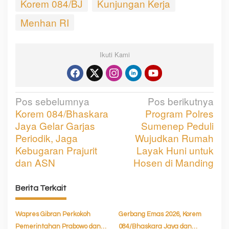
Korem 084/BJ
Kunjungan Kerja
Menhan RI
Ikuti Kami
Pos sebelumnya
Pos berikutnya
N
Korem 084/Bhaskara
Program Polres
a
Jaya Gelar Garjas
Sumenep Peduli
v
Periodik, Jaga
Wujudkan Rumah
Kebugaran Prajurit
Layak Huni untuk
i
dan ASN
Hosen di Manding
g
a
Berita Terkait
s
Wapres Gibran Perkokoh
Gerbang Emas 2026, Korem
i
Pemerintahan Prabowo dan
084/Bhaskara Jaya dan