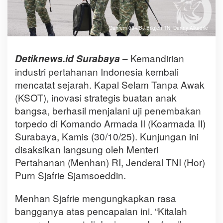
Danrem 084/BJ Brigjen TNI Danny Alkadrie
– Kemandirian
Detiknews.id
Surabaya
industri pertahanan Indonesia kembali
mencatat sejarah. Kapal Selam Tanpa Awak
(KSOT), inovasi strategis buatan anak
bangsa, berhasil menjalani uji penembakan
torpedo di Komando Armada II (Koarmada II)
Surabaya, Kamis (30/10/25). Kunjungan ini
disaksikan langsung oleh Menteri
Pertahanan (Menhan) RI, Jenderal TNI (Hor)
Purn Sjafrie Sjamsoeddin.
Menhan Sjafrie mengungkapkan rasa
bangganya atas pencapaian ini. “Kitalah