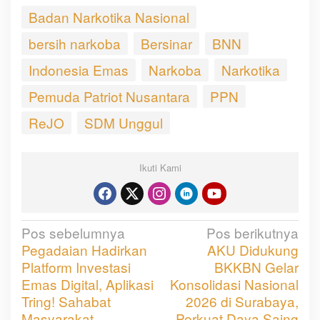
Badan Narkotika Nasional
bersih narkoba
Bersinar
BNN
Indonesia Emas
Narkoba
Narkotika
Pemuda Patriot Nusantara
PPN
ReJO
SDM Unggul
Ikuti Kami
Pos sebelumnya
Pos berikutnya
N
Pegadaian Hadirkan
AKU Didukung
a
Platform Investasi
BKKBN Gelar
v
Emas Digital, Aplikasi
Konsolidasi Nasional
Tring! Sahabat
2026 di Surabaya,
i
Masyarakat
Perkuat Daya Saing