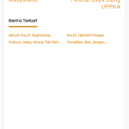
g
UPPKA
a
Berita Terkait
s
i
Ketum ReJO: Supremasi
ReJO: Hormati Proses
p
Hukum Jelas, Istana Tak Perlu
Peradilan dan Jangan
o
Klarifikasi Soal Febrie
Terpengaruh Opini Publik
Adriansyah
s