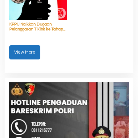
KPPU Naikkan Dugaan
Pelanggaran TikTok ke Tahap
Penyelidikan
View More