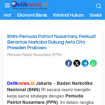
L
e
w
Hot
Ekonomi Bisnis
Kriminal Hukum
Sosial P
a
t
i
k
BNN-Pemuda Patriot Nusantara, Perkuat
e
Berantas Narkoba Dukung Asta Cita
k
Presiden Prabowo
o
Pemuda Patriot Nusantara (PPN)
n
t
BNN-Pemuda Patriot Nusantara, melakukan kesepakatan kerja sama memberantas
e
narkoba / M9
n
–
Detik
news.
id
Jakarta
Badan Narkotika
RI secara resmi menjalin
Nasional (BNN)
kerja sama strategis dengan
Pemuda
. Ini dalam rangka
Patriot Nusantara (PPN)