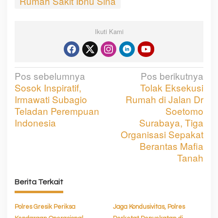
Rumah Sakit Ibnu Sina
Ikuti Kami
Pos sebelumnya
Pos berikutnya
N
Sosok Inspiratif,
Tolak Eksekusi
a
Irmawati Subagio
Rumah di Jalan Dr
v
Teladan Perempuan
Soetomo
Indonesia
Surabaya, Tiga
i
Organisasi Sepakat
g
Berantas Mafia
a
Tanah
s
Berita Terkait
i
p
Polres Gresik Periksa
Jaga Kondusivitas, Polres